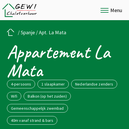
Menu
/
Spanje
/
Apt. La Mata
Appartement La
Mata
4-persoons
1 slaapkamer
Nederlandse zenders
Wifi
Balkon (op het zuiden)
Gemeenschappelijk zwembad
40m vanaf strand & bars