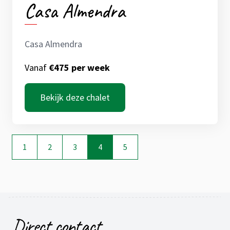
Casa Almendra
Casa Almendra
Vanaf
€475 per week
Bekijk deze chalet
1
2
3
4
5
Direct contact