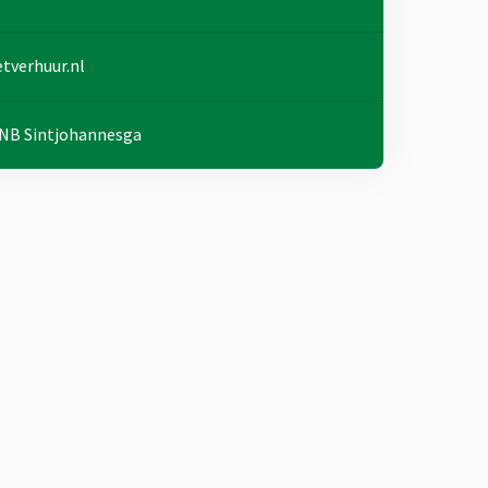
tverhuur.nl
4 NB Sintjohannesga