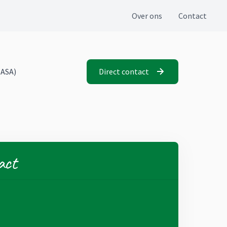
Over ons
Contact
MASA)
Direct contact
act