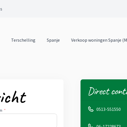
es
Terschelling
Spanje
Verkoop woningen Spanje (
Direct cont
icht
0513-551550
am
06-17228673