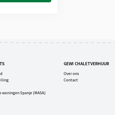
TS
GEWI CHALETVERHUUR
nd
Over ons
lling
Contact
p woningen Spanje (MASA)