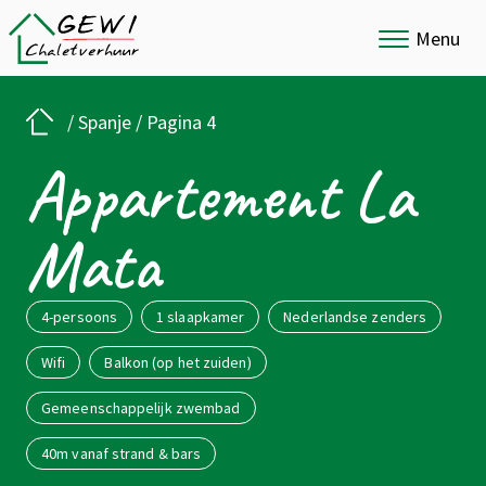
Menu
/
Spanje
/
Pagina 4
Appartement La
Mata
4-persoons
1 slaapkamer
Nederlandse zenders
Wifi
Balkon (op het zuiden)
Gemeenschappelijk zwembad
40m vanaf strand & bars