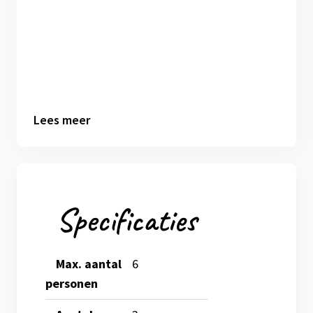
Lees meer
Specificaties
Max. aantal
6
personen
Bekijk meer foto's