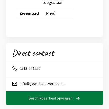
toegestaan
Zwembad
Privé
De locatie van de
accommodatie
Direct contact
0513-551550
info@gewichaletverhuur.nl
Beschikbaarheid opvragen