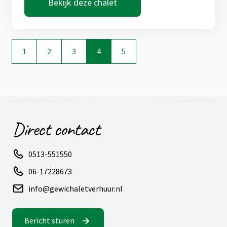
Bekijk deze chalet
1
2
3
4
5
Direct contact
0513-551550
06-17228673
info@gewichaletverhuur.nl
Bericht sturen