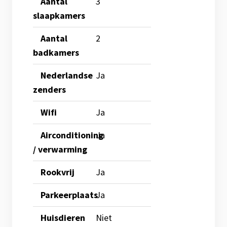
Aantal
3
slaapkamers
Aantal
2
badkamers
Nederlandse
Ja
zenders
Wifi
Ja
Airconditioning
Ja
/ verwarming
Rookvrij
Ja
Parkeerplaats
Ja
Huisdieren
Niet